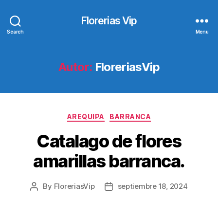
Florerias Vip
Search
Menu
Autor:
FloreriasVip
Categories
AREQUIPA
BARRANCA
Catalago de flores
amarillas barranca.
By
FloreriasVip
septiembre 18, 2024
Post
Post
author
date