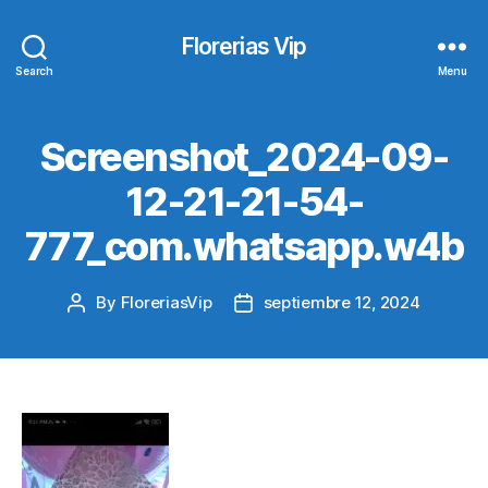
Florerias Vip
Search
Menu
Screenshot_2024-09-
12-21-21-54-
777_com.whatsapp.w4b
By
FloreriasVip
septiembre 12, 2024
Post
Post
author
date