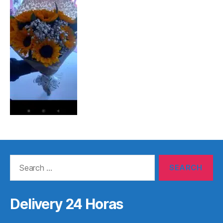
Search
for:
Delivery 24 Horas