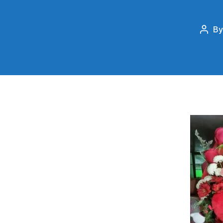
B
Post
auth