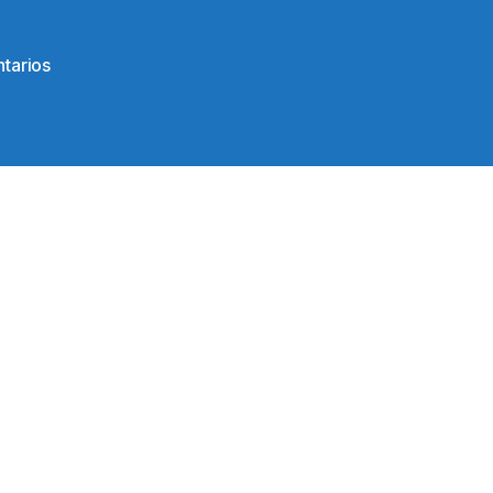
en
tarios
104871296_935131656900823_53303113023984059