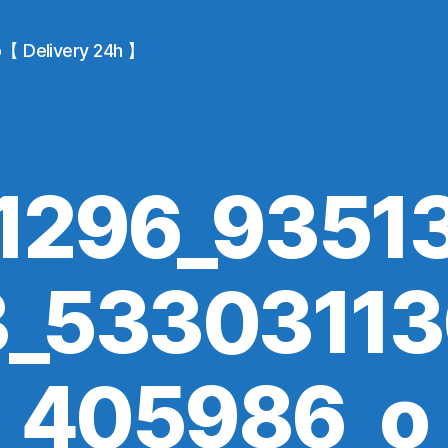
io【 Delivery 24h 】
1296_9351
_5330311
405986_o