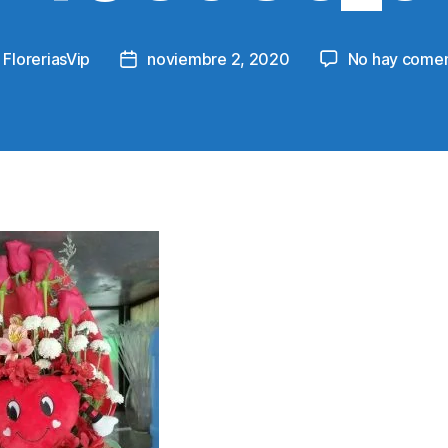
y
FloreriasVip
noviembre 2, 2020
No hay comen
Post
or
date