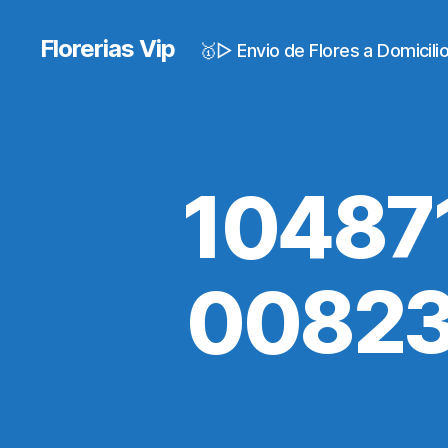
Florerias Vip
🥇▷ Envio de Flores a Domicil
10487
00823