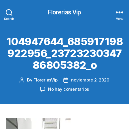
Florerias Vip
Search
Menu
104947644_685917198
922956_23723230347
86805382_o
By
FloreriasVip
noviembre 2, 2020
Post
Post
author
date
en
No hay comentarios
104947644_68591