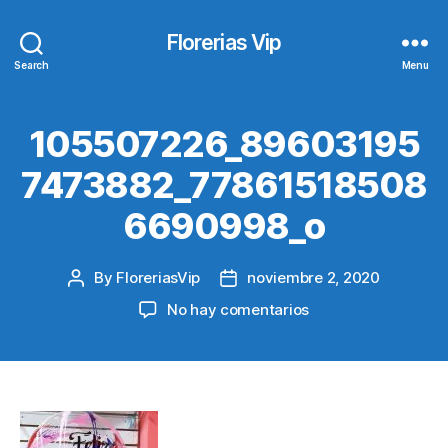
Florerias Vip
Search
Menu
105507226_89603195
7473882_77861518508
6690998_o
By
FloreriasVip
noviembre 2, 2020
Post
Post
author
date
en
No hay comentarios
105507226_89603