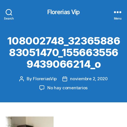
Florerias Vip
Search
Menu
108002748_32365886
83051470_155663556
9439066214_o
By
FloreriasVip
noviembre 2, 2020
Post
Post
author
date
en
No hay comentarios
108002748_32365