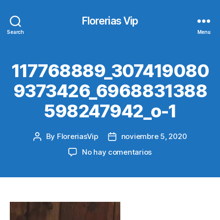
Florerias Vip
Search
Menu
117768889_307419080
9373426_6968831388
598247942_o-1
By
FloreriasVip
noviembre 5, 2020
Post
Post
author
date
en
No hay comentarios
117768889_307419
1