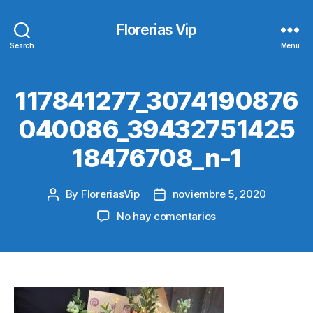
Florerias Vip
Search
Menu
117841277_3074190876
040086_39432751425
18476708_n-1
By
FloreriasVip
noviembre 5, 2020
Post
Post
author
date
en
No hay comentarios
117841277_307419
1