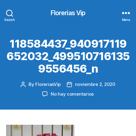
Florerias Vip
Search
Menu
118584437_940917119
652032_499510716135
9556456_n
By
FloreriasVip
noviembre 2, 2020
Post
Post
author
date
en
No hay comentarios
118584437_940917