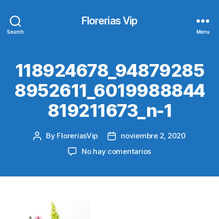
Florerias Vip
Search
Menu
118924678_94879285
8952611_6019988844
819211673_n-1
By
FloreriasVip
noviembre 2, 2020
Post
Post
author
date
en
No hay comentarios
118924678_948792
1