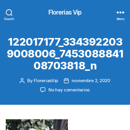
Florerias Vip
Search
Menu
122017177_334392203
9008006_7453088841
08703818_n
By
FloreriasVip
noviembre 2, 2020
Post
Post
author
date
en
No hay comentarios
122017177_33439