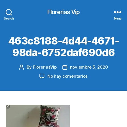
Florerias Vip
Search
Menu
463c8188-4d44-4671-
98da-6752daf690d6
By
FloreriasVip
noviembre 5, 2020
Post
Post
author
date
en
No hay comentarios
463c8188-
4d44-
4671-
98da-
6752daf690d6