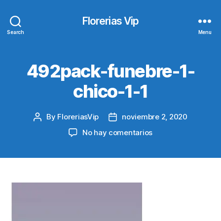
Florerias Vip
Search
Menu
492pack-funebre-1-
chico-1-1
By
FloreriasVip
noviembre 2, 2020
Post
Post
author
date
en
No hay comentarios
492pack-
funebre-
1-
chico-
1-
1