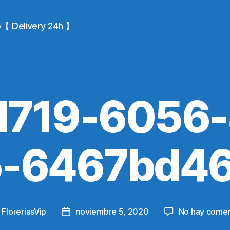
io【 Delivery 24h 】
d719-6056-
5-6467bd46
y
FloreriasVip
noviembre 5, 2020
No hay comen
Post
or
date