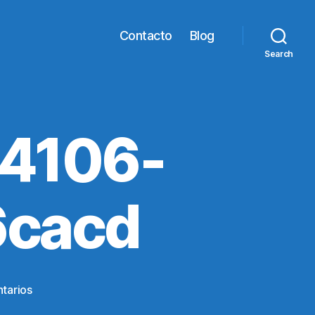
Contacto
Blog
Search
4106-
cacd
en
tarios
8021d719-