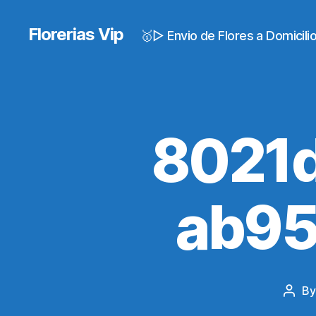
Florerias Vip
🥇▷ Envio de Flores a Domicil
8021
ab9
B
Post
auth