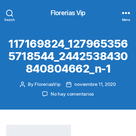
Florerias Vip
Search
Menu
117169824_127965356
5718544_2442538430
840804662_n-1
By
FloreriasVip
noviembre 11, 2020
Post
Post
author
date
en
No hay comentarios
117169824_12796
1