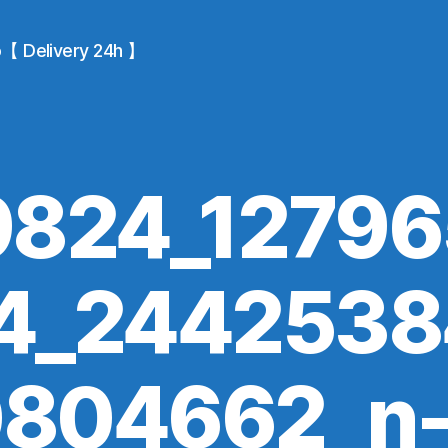
io【 Delivery 24h 】
9824_1279
4_244253
804662_n