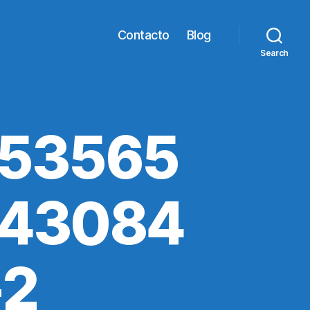
Contacto
Blog
Search
653565
843084
-2