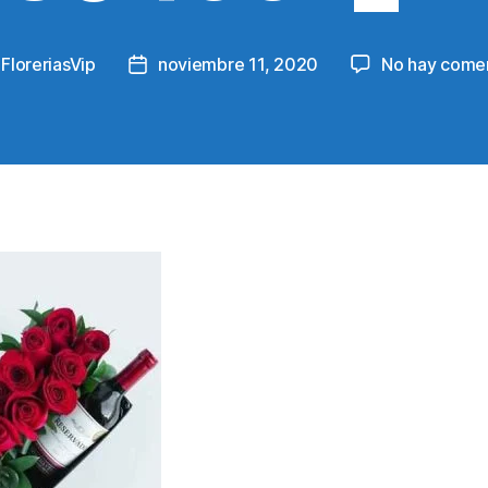
y
FloreriasVip
noviembre 11, 2020
No hay comen
Post
r
date