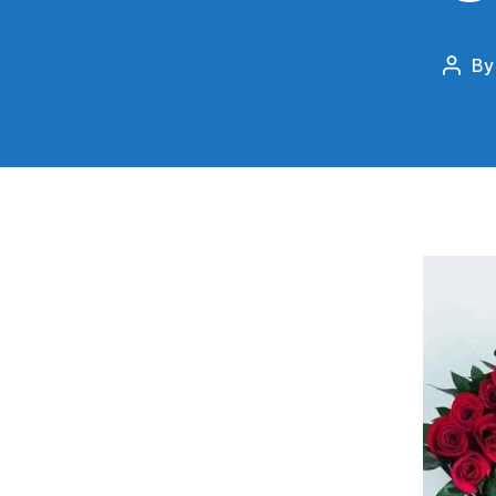
B
Post
autho