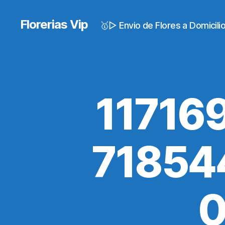
Florerias Vip
🥇▷ Envio de Flores a Domicil
11716
71854
0