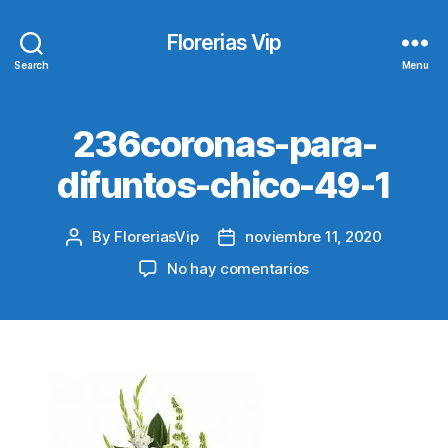
Florerias Vip
Search
Menu
236coronas-para-
difuntos-chico-49-1
By
FloreriasVip
noviembre 11, 2020
Post
Post
author
date
en
No hay comentarios
236coronas-
para-
difuntos-
chico-
49-
1