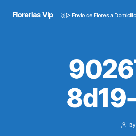
Florerias Vip
🥇▷ Envio de Flores a Domicil
9026
8d19
B
Post
autho