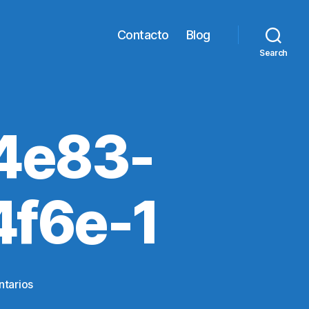
Contacto
Blog
Search
4e83-
f6e-1
en
tarios
90267fec-