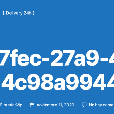
io【 Delivery 24h 】
7fec-27a9-
-4c98a9944
y
FloreriasVip
noviembre 11, 2020
No hay comen
Post
r
date