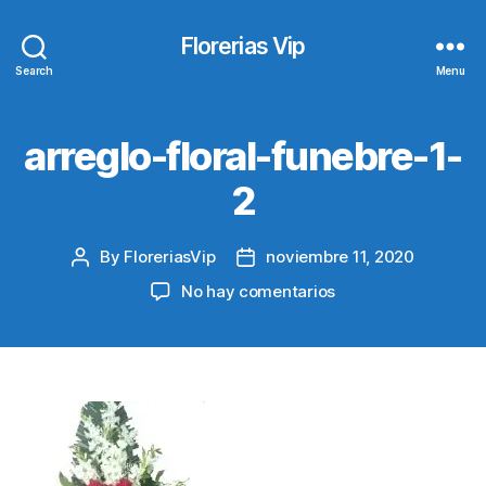
Florerias Vip
Search
Menu
arreglo-floral-funebre-1-
2
By
FloreriasVip
noviembre 11, 2020
Post
Post
author
date
en
No hay comentarios
arreglo-
floral-
funebre-
1-
2