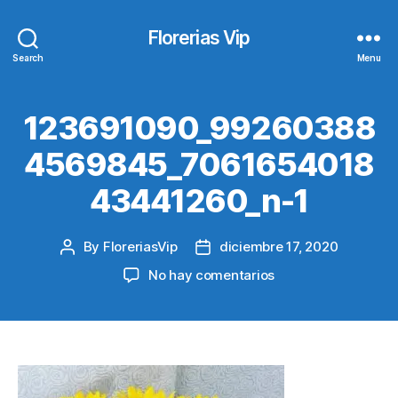
Florerias Vip
Search
Menu
123691090_99260388
4569845_7061654018
43441260_n-1
By
FloreriasVip
diciembre 17, 2020
Post
Post
author
date
en
No hay comentarios
123691090_99260
1