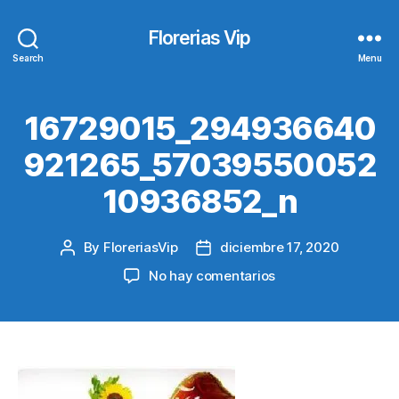
Florerias Vip
Search
Menu
16729015_294936640
921265_57039550052
10936852_n
By
FloreriasVip
diciembre 17, 2020
Post
Post
author
date
en
No hay comentarios
16729015_294936