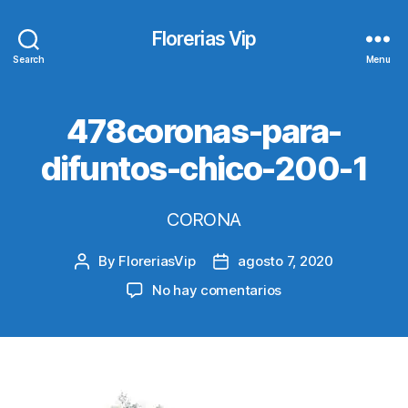
Florerias Vip
Search
Menu
478coronas-para-
difuntos-chico-200-1
CORONA
By
FloreriasVip
agosto 7, 2020
Post
Post
author
date
en
No hay comentarios
478coronas-
para-
difuntos-
chico-
200-