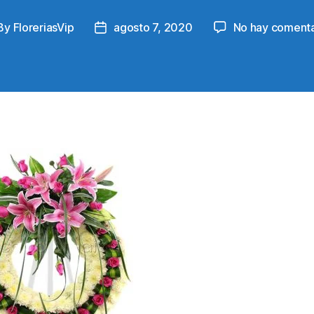
By
FloreriasVip
agosto 7, 2020
No hay comenta
st
Post
thor
date