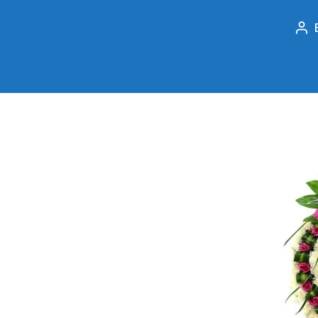
Po
au