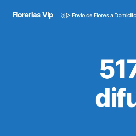
Florerias Vip
🥇▷ Envio de Flores a Domicil
51
dif