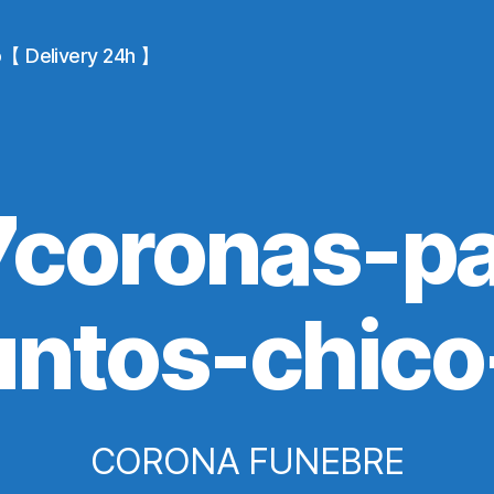
io【 Delivery 24h 】
7coronas-pa
untos-chic
CORONA FUNEBRE