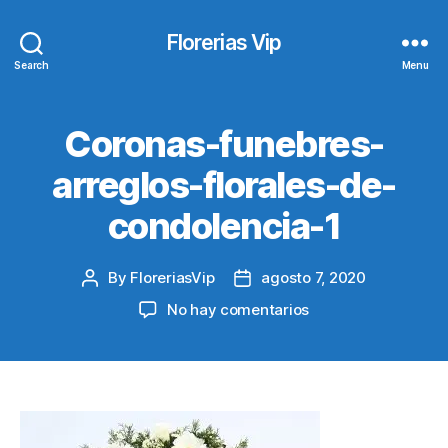
Florerias Vip
Search
Menu
Coronas-funebres-
arreglos-florales-de-
condolencia-1
By
FloreriasVip
agosto 7, 2020
Post
Post
author
date
en
No hay comentarios
Coronas-
funebres-
arreglos-
florales-
de-
condolencia-