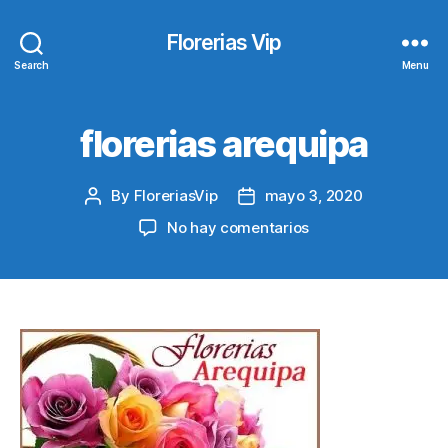
Florerias Vip
Search
Menu
florerias arequipa
By
FloreriasVip
mayo 3, 2020
Post
Post
author
date
en
No hay comentarios
florerias
arequipa