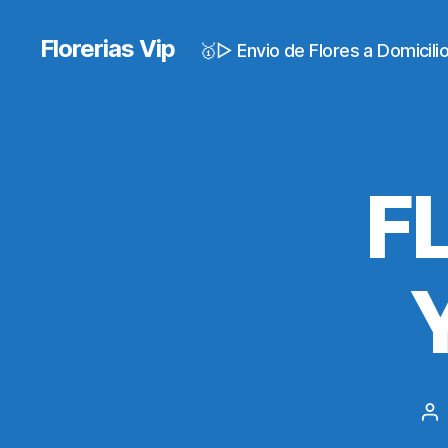
Florerias Vip
🥇▷ Envio de Flores a Domicil
F
Po
au