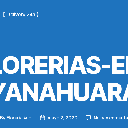
io【 Delivery 24h 】
LORERIAS-E
YANAHUAR
By
FloreriasVip
mayo 2, 2020
No hay comenta
st
Post
thor
date