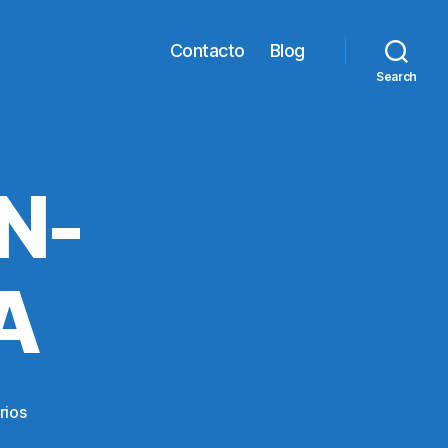
Contacto
Blog
Search
N-
A
en
rios
FLORERIAS-