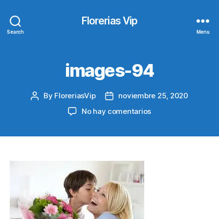
Florerias Vip
Search
Menu
images-94
By
FloreriasVip
noviembre 25, 2020
Post
Post
author
date
en
No hay comentarios
images-
94