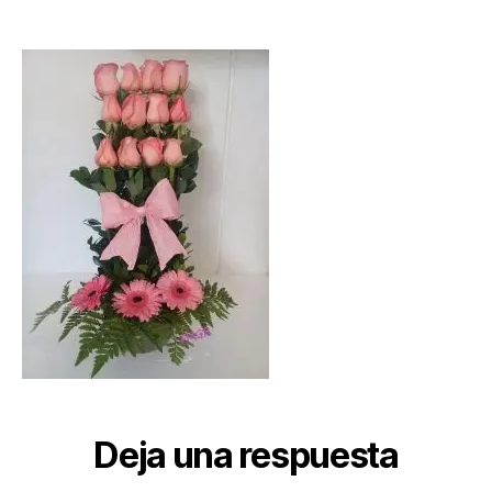
florales-
flores-
san-
valentin-
D_NQ_NP_813208-
MPE27175199096_0
F
Deja una respuesta