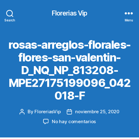
Florerias Vip
Search
Menu
rosas-arreglos-florales-
flores-san-valentin-
D_NQ_NP_813208-
MPE27175199096_042
018-F
By
FloreriasVip
noviembre 25, 2020
Post
Post
author
date
en
No hay comentarios
rosas-
arreglos-