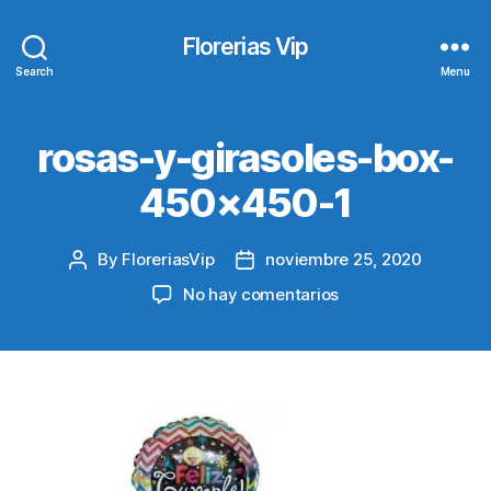
Florerias Vip
Search
Menu
rosas-y-girasoles-box-
450×450-1
By
FloreriasVip
noviembre 25, 2020
Post
Post
author
date
en
No hay comentarios
rosas-
y-
girasoles-
box-
450×450-
1