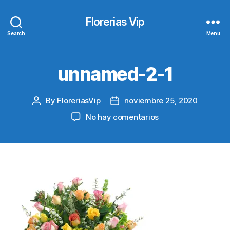
Florerias Vip
Search
Menu
unnamed-2-1
By
FloreriasVip
noviembre 25, 2020
Post
Post
author
date
en
No hay comentarios
unnamed-
2-
1