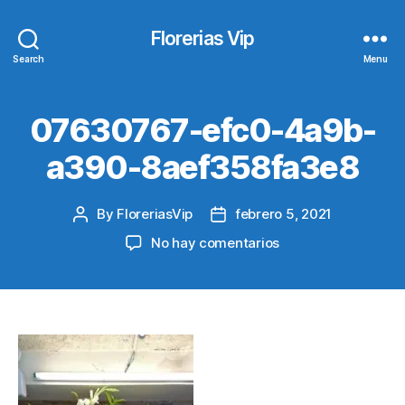
Florerias Vip
Search
Menu
07630767-efc0-4a9b-
a390-8aef358fa3e8
By
FloreriasVip
febrero 5, 2021
Post
Post
author
date
en
No hay comentarios
07630767-
efc0-
4a9b-
a390-
8aef358fa3e8