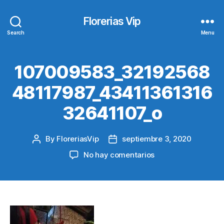
Florerias Vip
Search
Menu
107009583_32192568
48117987_43411361316
32641107_o
By
FloreriasVip
septiembre 3, 2020
Post
Post
author
date
en
No hay comentarios
107009583_321925