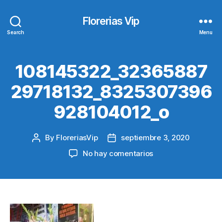
Florerias Vip
Search
Menu
108145322_32365887
29718132_8325307396
928104012_o
By
FloreriasVip
septiembre 3, 2020
Post
Post
author
date
en
No hay comentarios
108145322_323658