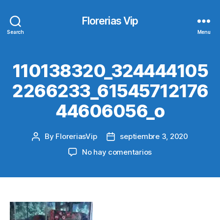
Florerias Vip
Search
Menu
110138320_324444105
2266233_61545712176
44606056_o
By
FloreriasVip
septiembre 3, 2020
Post
Post
author
date
en
No hay comentarios
110138320_32444