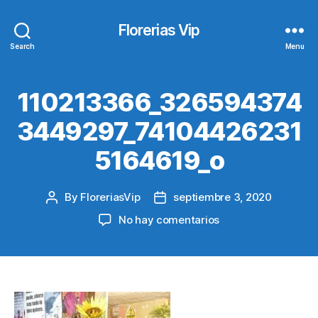
Florerias Vip
Search
Menu
110213366_326594374
3449297_74104426231
5164619_o
By
FloreriasVip
septiembre 3, 2020
Post
Post
author
date
en
No hay comentarios
110213366_326594