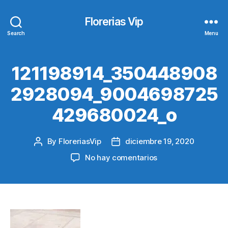
Florerias Vip
Search
Menu
121198914_350448908
2928094_9004698725
429680024_o
By
FloreriasVip
diciembre 19, 2020
Post
Post
author
date
en
No hay comentarios
121198914_35044