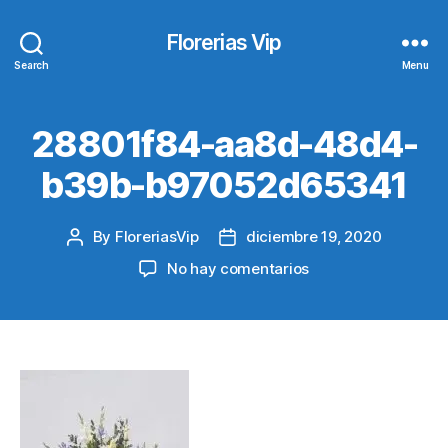
Florerias Vip
Search
Menu
28801f84-aa8d-48d4-
b39b-b97052d65341
By
FloreriasVip
diciembre 19, 2020
Post
Post
author
date
en
No hay comentarios
28801f84-
aa8d-
48d4-
b39b-
b97052d65341