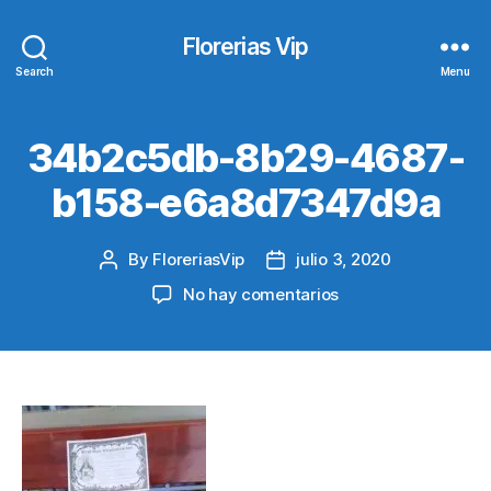
Florerias Vip
Search
Menu
34b2c5db-8b29-4687-
b158-e6a8d7347d9a
By
FloreriasVip
julio 3, 2020
Post
Post
author
date
en
No hay comentarios
34b2c5db-
8b29-
4687-
b158-
e6a8d7347d9a