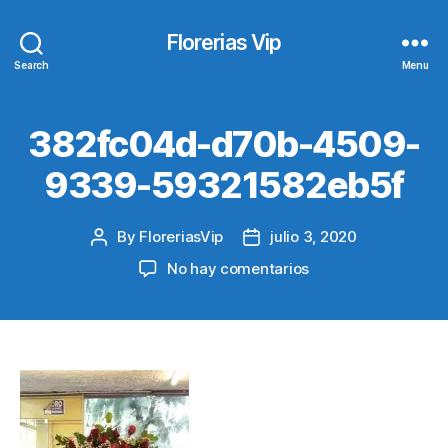
Florerias Vip
Search
Menu
382fc04d-d70b-4509-
9339-59321582eb5f
By
FloreriasVip
julio 3, 2020
Post
Post
author
date
en
No hay comentarios
382fc04d-
d70b-
4509-
9339-
59321582eb5f