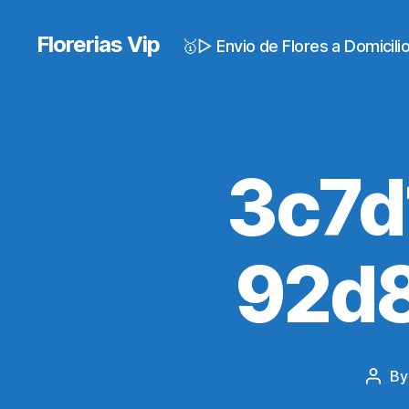
Florerias Vip
🥇▷ Envio de Flores a Domicil
3c7d
92d
B
Post
autho