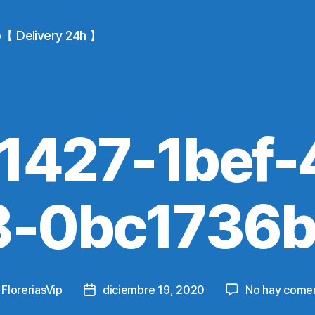
io【 Delivery 24h 】
1427-1bef-
8-0bc1736b
y
FloreriasVip
diciembre 19, 2020
No hay comen
Post
r
date