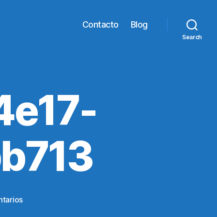
Contacto
Blog
Search
4e17-
b713
en
tarios
3c7d1427-