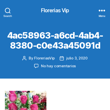
Florerias Vip
Search
Menu
4ac58963-a6cd-4ab4-
8380-c0e43a45091d
By
FloreriasVip
julio 3, 2020
Post
Post
author
date
en
No hay comentarios
4ac58963-
a6cd-
4ab4-
8380-
c0e43a45091d