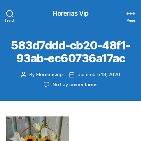
Florerias Vip
Search
Menu
583d7ddd-cb20-48f1-
93ab-ec60736a17ac
By
FloreriasVip
diciembre 19, 2020
Post
Post
author
date
en
No hay comentarios
583d7ddd-
cb20-
48f1-
93ab-
ec60736a17ac