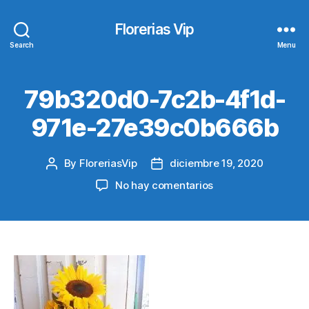
Florerias Vip
Search
Menu
79b320d0-7c2b-4f1d-
971e-27e39c0b666b
By
FloreriasVip
diciembre 19, 2020
Post
Post
author
date
en
No hay comentarios
79b320d0-
7c2b-
4f1d-
971e-
27e39c0b666b