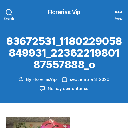
Florerias Vip
Search
Menu
83672531_1180229058
849931_22362219801
87557888_o
By
FloreriasVip
septiembre 3, 2020
Post
Post
author
date
en
No hay comentarios
83672531_1180229