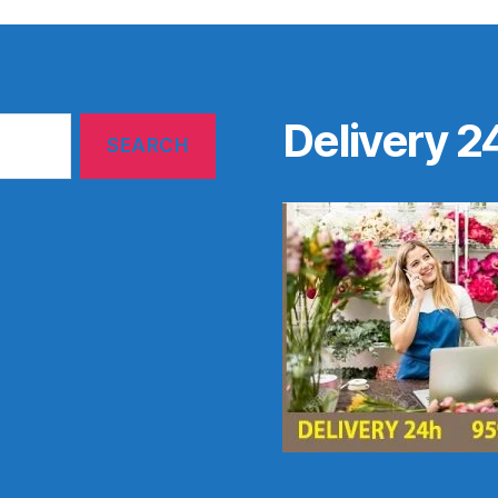
Delivery 2