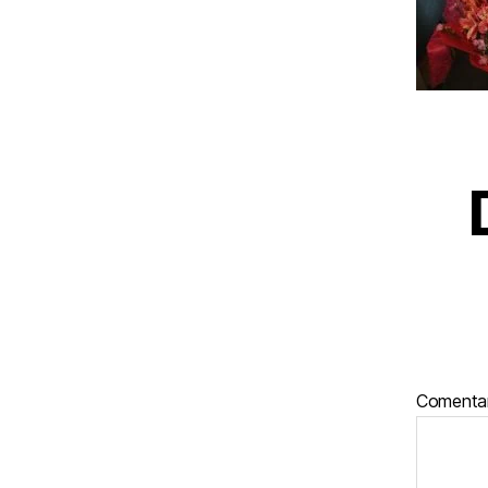
Comenta