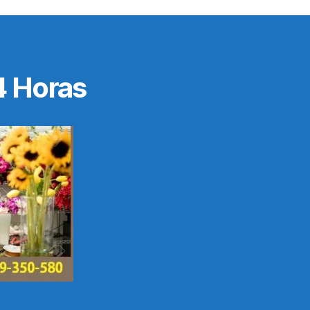
4 Horas