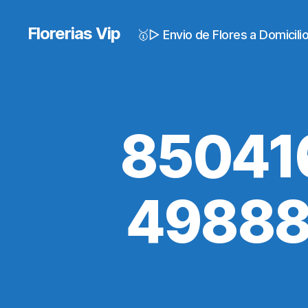
Florerias Vip
🥇▷ Envio de Flores a Domicil
85041
49888