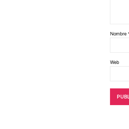
Nombre
Web