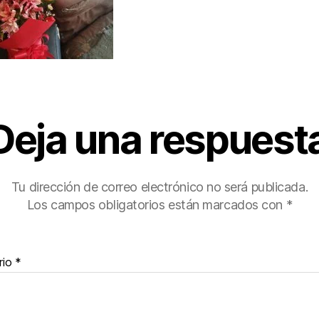
Deja una respuest
Tu dirección de correo electrónico no será publicada.
Los campos obligatorios están marcados con
*
rio
*