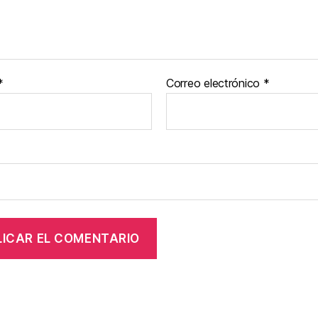
*
Correo electrónico
*