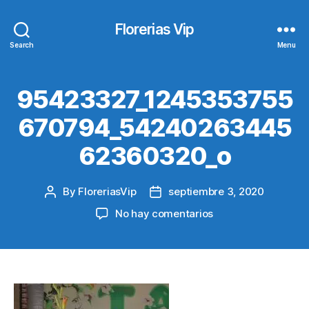
Florerias Vip
Search
Menu
95423327_1245353755
670794_54240263445
62360320_o
By
FloreriasVip
septiembre 3, 2020
Post
Post
author
date
en
No hay comentarios
95423327_124535