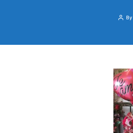
B
Post
autho