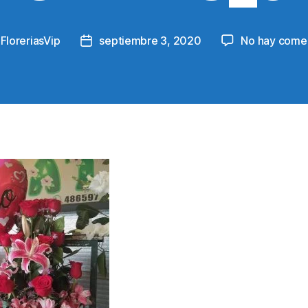
y
FloreriasVip
septiembre 3, 2020
No hay comen
Post
r
date