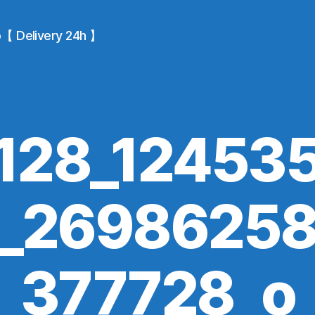
io【 Delivery 24h 】
128_12453
_2698625
377728_o