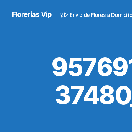
Florerias Vip
🥇▷ Envio de Flores a Domicil
95769
37480