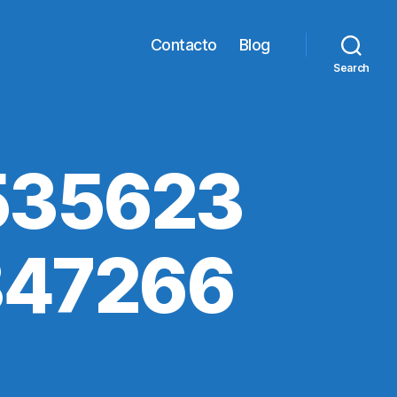
Contacto
Blog
Search
535623
847266