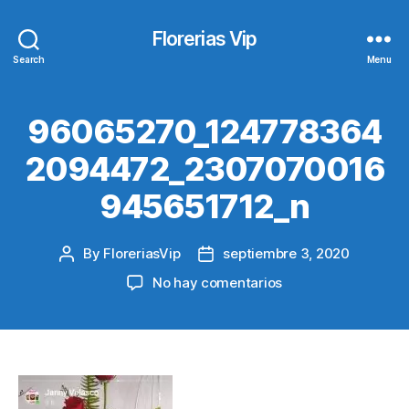
Florerias Vip
Search
Menu
96065270_124778364
2094472_2307070016
945651712_n
By
FloreriasVip
septiembre 3, 2020
Post
Post
author
date
en
No hay comentarios
96065270_124778