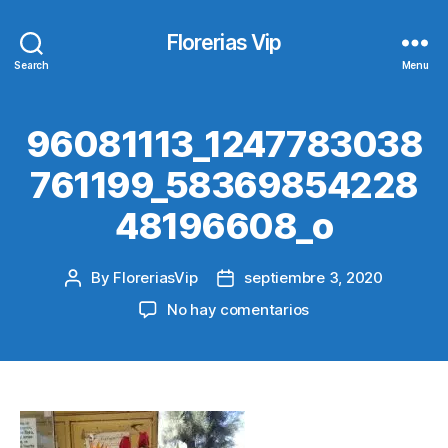
Florerias Vip
Search
Menu
96081113_1247783038
761199_58369854228
48196608_o
By
FloreriasVip
septiembre 3, 2020
Post
Post
author
date
en
No hay comentarios
96081113_1247783