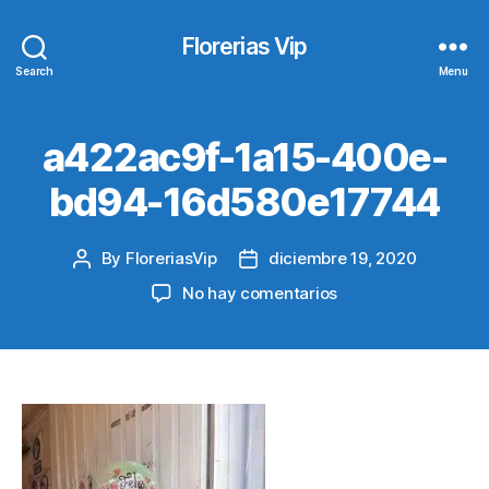
Florerias Vip
Search
Menu
a422ac9f-1a15-400e-
bd94-16d580e17744
By
FloreriasVip
diciembre 19, 2020
Post
Post
author
date
en
No hay comentarios
a422ac9f-
1a15-
400e-
bd94-
16d580e17744